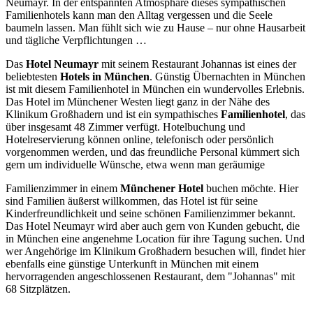
Neumayr. In der entspannten Atmosphäre dieses sympathischen
Familienhotels kann man den Alltag vergessen und die Seele
baumeln lassen. Man fühlt sich wie zu Hause – nur ohne Hausarbeit
und tägliche Verpflichtungen …
Das
Hotel Neumayr
mit seinem Restaurant Johannas ist eines der
beliebtesten
Hotels in München
. Günstig Übernachten in München
ist mit diesem Familienhotel in München ein wundervolles Erlebnis.
Das Hotel im Münchener Westen liegt ganz in der Nähe des
Klinikum Großhadern und ist ein sympathisches
Familienhotel
, das
über insgesamt 48 Zimmer verfügt. Hotelbuchung und
Hotelreservierung können online, telefonisch oder persönlich
vorgenommen werden, und das freundliche Personal kümmert sich
gern um individuelle Wünsche, etwa wenn man geräumige
Familienzimmer in einem
Münchener Hotel
buchen möchte. Hier
sind Familien äußerst willkommen, das Hotel ist für seine
Kinderfreundlichkeit und seine schönen Familienzimmer bekannt.
Das Hotel Neumayr wird aber auch gern von Kunden gebucht, die
in München eine angenehme Location für ihre Tagung suchen. Und
wer Angehörige im Klinikum Großhadern besuchen will, findet hier
ebenfalls eine günstige Unterkunft in München mit einem
hervorragenden angeschlossenen Restaurant, dem "Johannas" mit
68 Sitzplätzen.