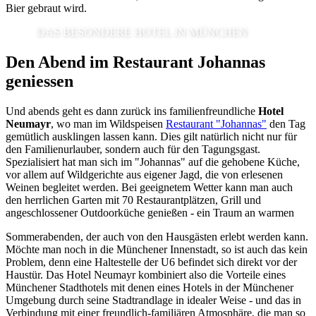
Bier gebraut wird.
DAS BESONDERE HOTEL IN MÜNCHEN
Den Abend im Restaurant Johannas
geniessen
Und abends geht es dann zurück ins familienfreundliche
Hotel
Neumayr
, wo man im Wildspeisen
Restaurant "Johannas"
den Tag
gemütlich ausklingen lassen kann. Dies gilt natürlich nicht nur für
den Familienurlauber, sondern auch für den Tagungsgast.
Spezialisiert hat man sich im "Johannas" auf die gehobene Küche,
vor allem auf Wildgerichte aus eigener Jagd, die von erlesenen
Weinen begleitet werden. Bei geeignetem Wetter kann man auch
den herrlichen Garten mit 70 Restaurantplätzen, Grill und
angeschlossener Outdoorküche genießen - ein Traum an warmen
Sommerabenden, der auch von den Hausgästen erlebt werden kann.
Möchte man noch in die Münchener Innenstadt, so ist auch das kein
Problem, denn eine Haltestelle der U6 befindet sich direkt vor der
Haustür. Das Hotel Neumayr kombiniert also die Vorteile eines
Münchener Stadthotels mit denen eines Hotels in der Münchener
Umgebung durch seine Stadtrandlage in idealer Weise - und das in
Verbindung mit einer freundlich-familiären Atmosphäre, die man so