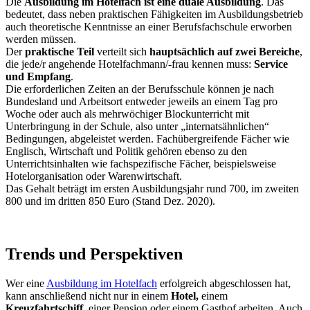
Die
Ausbildung im Hotelfach ist eine duale Ausbildung
. Das
bedeutet, dass neben praktischen Fähigkeiten im Ausbildungsbetrieb
auch theoretische Kenntnisse an einer Berufsfachschule erworben
werden müssen.
Der
praktische Teil
verteilt sich
hauptsächlich auf zwei Bereiche
,
die jede/r angehende Hotelfachmann/-frau kennen muss:
Service
und Empfang
.
Die erforderlichen Zeiten an der Berufsschule können je nach
Bundesland und Arbeitsort entweder jeweils an einem Tag pro
Woche oder auch als mehrwöchiger Blockunterricht mit
Unterbringung in der Schule, also unter „internatsähnlichen“
Bedingungen, abgeleistet werden. Fachübergreifende Fächer wie
Englisch, Wirtschaft und Politik gehören ebenso zu den
Unterrichtsinhalten wie fachspezifische Fächer, beispielsweise
Hotelorganisation oder Warenwirtschaft.
Das Gehalt beträgt im ersten Ausbildungsjahr rund 700, im zweiten
800 und im dritten 850 Euro (Stand Dez. 2020).
Trends und Perspektiven
Wer eine
Ausbildung im Hotelfach
erfolgreich abgeschlossen hat,
kann anschließend nicht nur in einem
Hotel,
einem
Kreuzfahrtschiff
, einer Pension oder einem Gasthof arbeiten. Auch